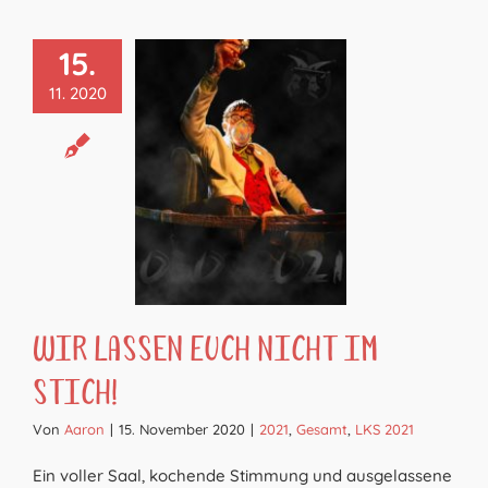
15.
11. 2020
Wir lassen Euch nicht im
Stich!
Von
Aaron
|
15. November 2020
|
2021
,
Gesamt
,
LKS 2021
Ein voller Saal, kochende Stimmung und ausgelassene