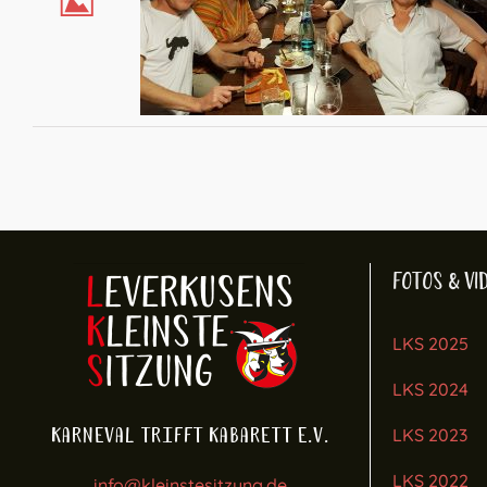
FOTOS & VI
LKS 2025
LKS 2024
Karneval trifft Kabarett e.V.
LKS 2023
LKS 2022
info@kleinstesitzung.de