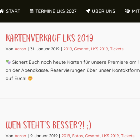
START
TERMINE LKS 2027
ÜBER UNS
MI
Kartenverkauf LKS 2019
Von
Aaron
|
31. Januar 2019
|
2019
,
Gesamt
,
LKS 2019
,
Tickets
Sichert Euch noch heute Karten für unsere Premiere am 1
an der Abendkasse. Reservierungen über unser Kontaktformula
auf Euch!
Wem steht’s besser?! ;)
Von
Aaron
|
9. Januar 2019
|
2019
,
Fotos
,
Gesamt
,
LKS 2019
,
Tickets