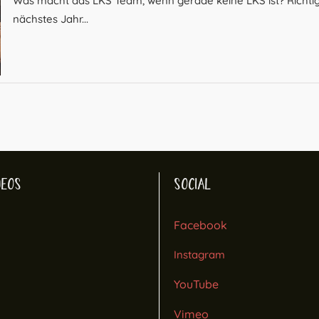
Was macht das LKS Team, wenn gerade keine LKS ist? Richtig!
nächstes Jahr...
DEOS
SOCIAL
Facebook
Instagram
YouTube
Vimeo